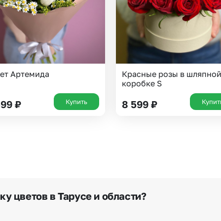
Волгоград
Воронеж
ет Артемида
Красные розы в шляпно
коробке S
Купить
Купит
599
₽
8 599
₽
ку цветов в Тарусе и области?
в приложении или на сайте flor2u.ru, позвонив по ном