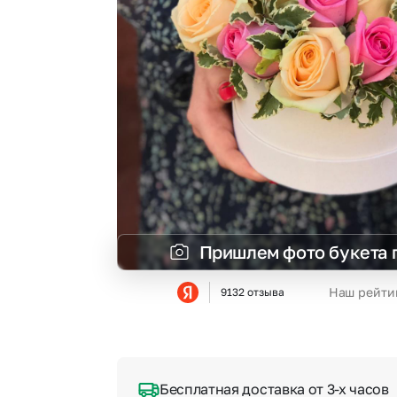
Гипсофила
Суккуленты
Гортензии
Тюльпаны
Ирисы
Фрезия
Каллы
Эустома
Пришлем фото букета 
Наш рейти
9132 отзыва
Бесплатная доставка от 3-х часов