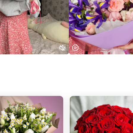
Выберите город доставки
Или выберите из популярных
Москва и МО
Санкт-Петербург
Нижний Новгород
Самара
Казань
Уфа
Челябинск
Екатеринбург
Новосибирск
Омск