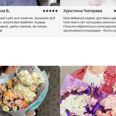
на Б.
Христина Чигирева
ный сайт, все понятно. Заказала за 5
Мой любимый сервис доставки цве
т, оплата без проблем. Курьер
Уже много лет пользуюсь именно 
ивый, цветы свежие, не мятые.
Попытки обратиться к конкурента
р!
заканчиваются выводом - flor2u л