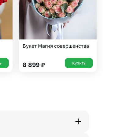
й
Букет Магия совершенства
ь
Купить
8 899
₽
еру, указанному в шапке сайта,