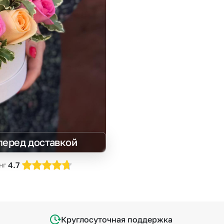
Insta букеты
До
Хиты продаж
Че
Новинки
Все категории
перед доставкой
4.7
нг
Круглосуточная поддержка