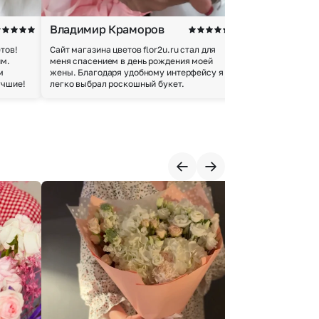
Владимир Краморов
Андрей Б.
тов!
Сайт магазина цветов flor2u.ru стал для
Покупкой остался
им.
меня спасением в день рождения моей
доставки осущес
м
жены. Благодаря удобному интерфейсу я
качество цветов 
учшие!
легко выбрал роскошный букет.
добросовестно.